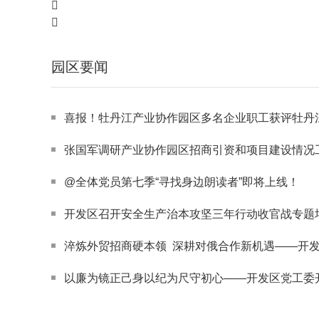
园区要闻
喜报！牡丹江产业协作园区多名企业职工获评牡丹江市第四届职工“
张国军调研产业协作园区招商引资和项目建设情况
@全体党员第七季“寻找身边朗读者”即将上线！
开发区召开安全生产治本攻坚三年行动收官战专题
淬炼外贸招商硬本领 深耕对俄合作新机遇——开发区成功举办第三期业
以廉为镜正己身以纪为尺守初心——开发区党工委开展廉政教育主