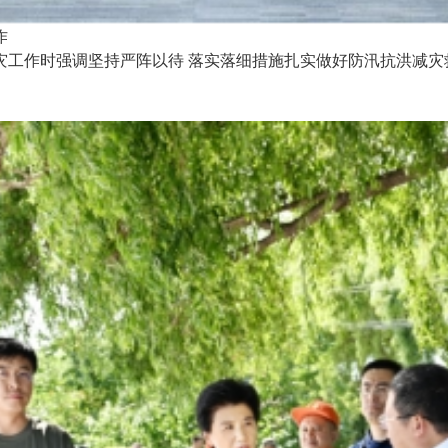
作
作时强调坚持严阵以待 落实落细措施扎实做好防汛抗洪减灾